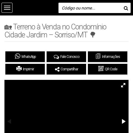
🏡 Terreno à Venda no Condomínio
Cidade Jardim – Sorriso/MT 🌳
WhatsApp
Fale Conosco
Informações
Imprimir
Compartilhar
QR Code