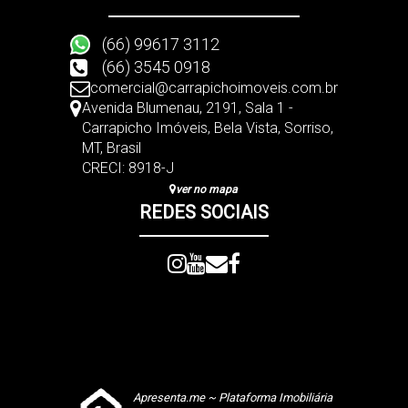
(66) 99617 3112
(66) 3545 0918
comercial@carrapichoimoveis.com.br
Avenida Blumenau
,
2191
,
Sala 1 -
Carrapicho Imóveis
,
Bela Vista
,
Sorriso
,
MT
,
Brasil
CRECI: 8918-J
ver no mapa
REDES SOCIAIS
Apresenta.me ~ Plataforma Imobiliária