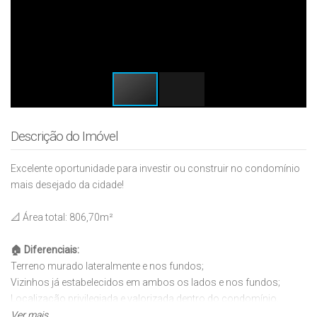
Descrição do Imóvel
Excelente oportunidade para investir ou construir no condomínio
mais desejado da cidade!
📐 Área total: 806,70m²
🏠 Diferenciais:
Terreno murado lateralmente e nos fundos;
Vizinhos já estabelecidos em ambos os lados e nos fundos;
Localização privilegiada e valorizada dentro do condomínio.
Ver mais...