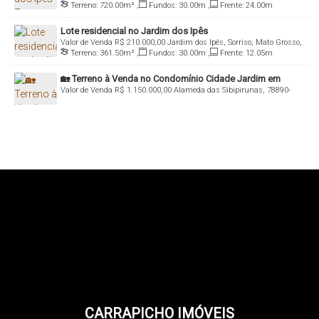
Terreno:
720
.00
m²
,
Fundos:
30
.00
m
,
Frente:
24
.00
m
Brasil
Lote residencial no Jardim dos Ipês
Valor de Venda
R$
210.000,00
Jardim dos Ipês, Sorriso, Mato Grosso,
Terreno:
361
.50
m²
,
Fundos:
30
.00
m
,
Frente:
12
.05
m
Brasil
🏡 Terreno à Venda no Condomínio Cidade Jardim em
Valor de Venda
R$
1.150.000,00
Alameda das Sibipirunas, 78890-
Sorriso MT!
000, Condomínio Cidade Jardim, Sorriso, Mato Grosso, Brasil
CARRAPICHO IMÓVEIS