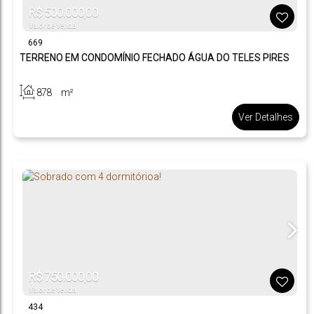
R$
500.000,00
Valor de Venda
669
TERRENO EM CONDOMÍNIO FECHADO ÁGUA DO TELES PIRES
878
m²
.97
Ver Detalhes
R$
750.000,00
Valor de Venda
434