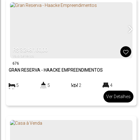
R$
3.248.160,00
Valor de Venda
676
GRAN RESERVA - HAACKE EMPREENDIMENTOS
5
5
2
4
290
m²
.00
Ver Detalhes