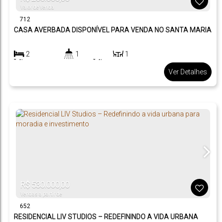
Valor de Venda
712
CASA AVERBADA DISPONÍVEL PARA VENDA NO SANTA MARIA
2
1
1
200
m²
65
m²
.00
.00
Ver Detalhes
R$
530.000,00
Vendas a partir de
652
RESIDENCIAL LIV STUDIOS – REDEFININDO A VIDA URBANA