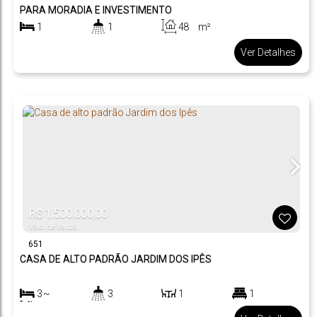
PARA MORADIA E INVESTIMENTO
1
1
48
m²
.00
1
1
Ver Detalhes
R$
1.500.000,00
Valor de Venda
651
CASA DE ALTO PADRÃO JARDIM DOS IPÊS
3 ~
3
1
1
4
214
m²
2
.00