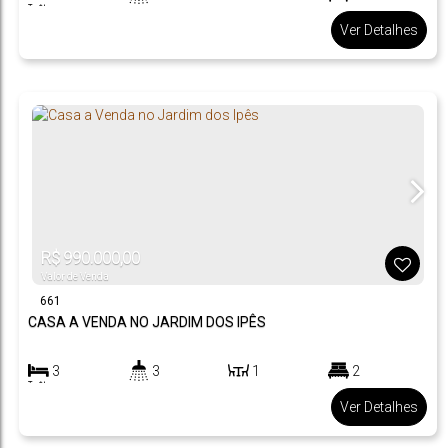
160
m²
2
.00
Ver Detalhes
70
m²
.95
R$
990.000,00
Valor de Venda
661
CASA A VENDA NO JARDIM DOS IPÊS
3
3
1
2
360
~ 390
m²
2 ~
.00
.00
Ver Detalhes
3
156
m²
.52