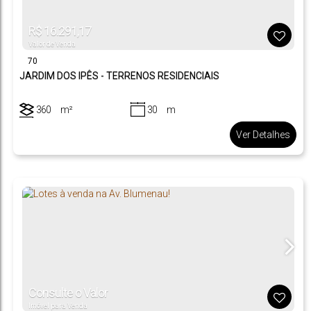
R$
16.291,17
Valor de Venda
70
JARDIM DOS IPÊS - TERRENOS RESIDENCIAIS
360
m²
30
m
.00
.00
12
m
.00
Ver Detalhes
Consulte o Valor
Imóvel para Venda