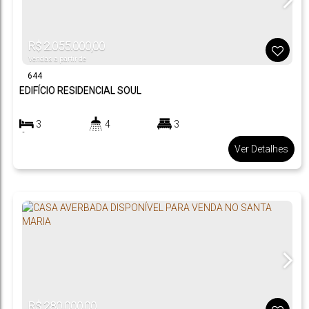
R$
2.055.000,00
Vendas a partir de
644
EDIFÍCIO RESIDENCIAL SOUL
3
4
3
3200
m²
.00
Ver Detalhes
R$
280.000,00