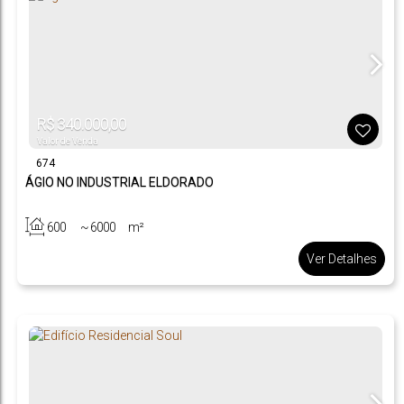
R$
340.000,00
Valor de Venda
674
ÁGIO NO INDUSTRIAL ELDORADO
600
~ 6000
m²
.00
.00
Ver Detalhes