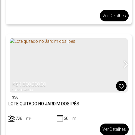
Ver Detalhes
R$
1.300.000,00
Valor de Venda
356
LOTE QUITADO NO JARDIM DOS IPÊS
726
m²
30
m
.00
.00
24
m
.20
Ver Detalhes