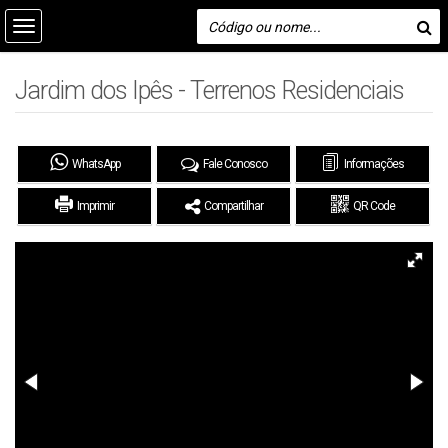
Jardim dos Ipês - Terrenos Residenciais
WhatsApp
Fale Conosco
Informações
Imprimir
Compartilhar
QR Code