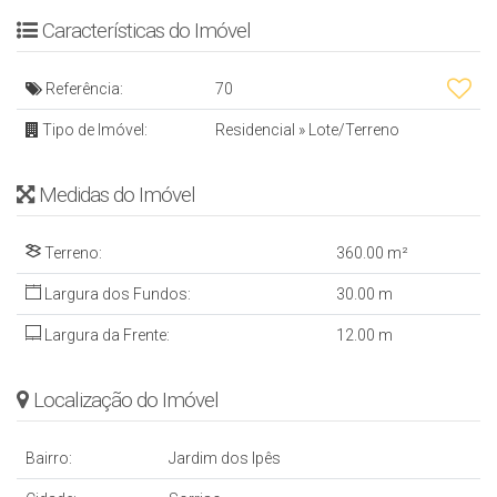
Telefone:
(66) 3545-0918
Características do Imóvel
WhatsApp:
(66) 99617-3112
Carrapicho Imóveis: Prazer em te atender bem!
Referência:
70
Tipo de Imóvel:
Residencial
»
Lote/Terreno
Medidas do Imóvel
Terreno:
360
.00
m²
Largura dos Fundos:
30
.00
m
Largura da Frente:
12
.00
m
Localização do Imóvel
Bairro:
Jardim dos Ipês