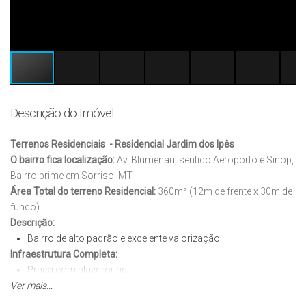
Descrição do Imóvel
Terrenos Residenciais - Residencial Jardim dos Ipês
O bairro fica localização:
Av. Blumenau, sentido Aeroporto e Sinop,
Bairro prime em Sorriso, MT.
Área Total do terreno Residencial:
360m² (12m de frente x 30m de
fundo)
Descrição:
Bairro de alto padrão e excelente valorização.
Infraestrutura Completa:
Praça com playground.
Ver mais...
Quadra poliesportiva.
Quadra de futebol society.