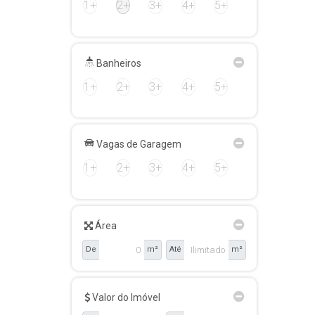
1+
2+
3+
4+
5+
Banheiros
1+
2+
3+
4+
5+
Vagas de Garagem
1+
2+
3+
4+
5+
Área
De
m²
Até
m²
Valor do Imóvel