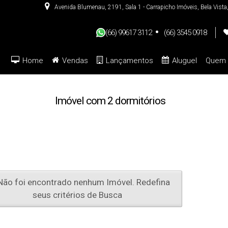
Avenida Blumenau
,
2191
,
Sala 1 - Carrapicho Imóveis
,
Bela Vista
(66) 99617 3112
(66) 3545 0918
Home
Vendas
Lançamentos
Aluguel
Quem
De R$500.000 Até R$1.0
Imóvel com 2 dormitórios
ão foi encontrado nenhum Imóvel. Redefina
seus critérios de Busca