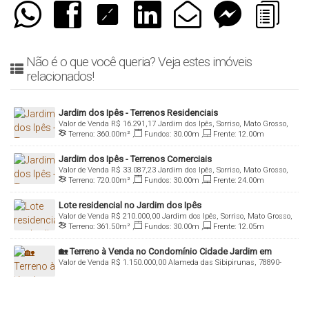
🧾 Exemplo de proposta – Quadra 2, Lote 03 (525 m² –
15x35m)
Valor total: R$ 1.365.000,00
Não é o que você queria? Veja estes imóveis
relacionados!
Proposta 1
•Entrada: 10% = R$ 136.500,00
Jardim dos Ipês - Terrenos Residenciais
•Saldo: 90% = R$ 1.228.500,00
Valor de Venda
R$
16.291,17
Jardim dos Ipês, Sorriso, Mato Grosso,
Terreno:
360
.00
m²
,
Fundos:
30
.00
m
,
Frente:
12
.00
m
Brasil
•Parcelamento: 60x de R$ 20.475,00
Jardim dos Ipês - Terrenos Comerciais
Valor de Venda
R$
33.087,23
Jardim dos Ipês, Sorriso, Mato Grosso,
Proposta 2
Terreno:
720
.00
m²
,
Fundos:
30
.00
m
,
Frente:
24
.00
m
Brasil
•Entrada: 10% = R$ 136.500,00
Lote residencial no Jardim dos Ipês
•50% em 60x mensais de R$ 11.375,00
Valor de Venda
R$
210.000,00
Jardim dos Ipês, Sorriso, Mato Grosso,
Terreno:
361
.50
m²
,
Fundos:
30
.00
m
,
Frente:
12
.05
m
Brasil
•40% em 5x anuais de R$ 109.200,00
🏡 Terreno à Venda no Condomínio Cidade Jardim em
Valor de Venda
R$
1.150.000,00
Alameda das Sibipirunas, 78890-
Sorriso MT!
💬 Negociação: aberta à análise de propostas.
000, Condomínio Cidade Jardim, Sorriso, Mato Grosso, Brasil
📞 Agende uma visita: