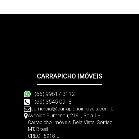
(66) 99617-3112
Carrapicho Imóveis - Prazer em te atender bem!
CARRAPICHO IMÓVEIS
(66) 99617 3112
(66) 3545 0918
comercial@carrapichoimoveis.com.br
Avenida Blumenau
,
2191
,
Sala 1 -
Carrapicho Imóveis
,
Bela Vista
,
Sorriso
,
MT
,
Brasil
CRECI: 8918-J