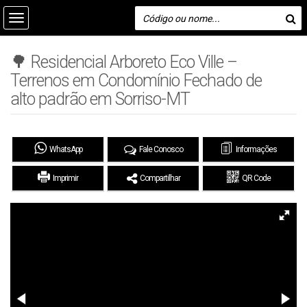
🌳 Residencial Arboreto Eco Ville –
Terrenos em Condomínio Fechado de
alto padrão em Sorriso-MT
WhatsApp
Fale Conosco
Informações
Imprimir
Compartilhar
QR Code