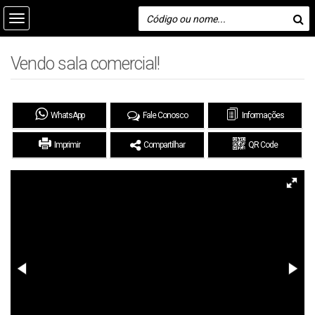
Vendo sala comercial!
WhatsApp
Fale Conosco
Informações
Imprimir
Compartilhar
QR Code