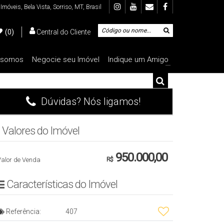
 Imóveis
,
Bela Vista
,
Sorriso
,
MT
,
Brasil
(0)
Central do Cliente
 somos
Negocie seu Imóvel
Indique um Amigo
00.000
De R$500.000 Até R$1.000.000
+
Dúvidas? Nós ligamos!
Valores do Imóvel
950.000,00
Valor de Venda
R$
Características do Imóvel
Referência:
407