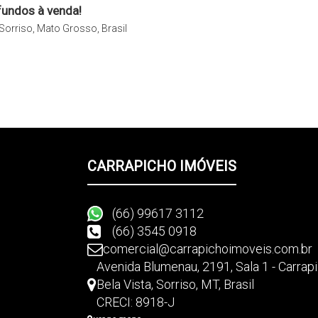
fundos à venda!
Sorriso, Mato Grosso, Brasil
s. Consulte o(a) corretor(a) responsável para mais detalhes.
ículo
CARRAPICHO IMÓVEIS
(66) 99617 3112
(66) 3545 0918
comercial@carrapichoimoveis.com.br
Avenida Blumenau
,
2191
,
Sala 1 - Carra
Bela Vista
,
Sorriso
,
MT
,
Brasil
CRECI: 8918-J