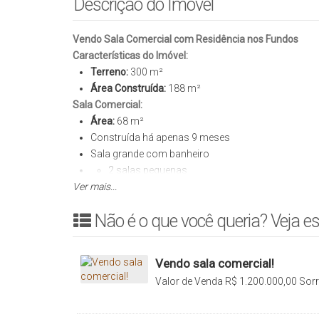
Descrição do Imóvel
Vendo Sala Comercial com Residência nos Fundos
Características do Imóvel:
Terreno:
300 m²
Área Construída:
188 m²
Sala Comercial:
Área:
68 m²
Construída há apenas 9 meses
Sala grande com banheiro
2 salas pequenas
Ver mais...
Aceita alvarás
Casa:
Não é o que você queria? Veja es
Área:
120 m²
2 quartos
Sala
Vendo sala comercial!
Cozinha
Valor de Venda
R$
1.200.000,00
Sorr
Banheiro social
Lavanderia
Varanda