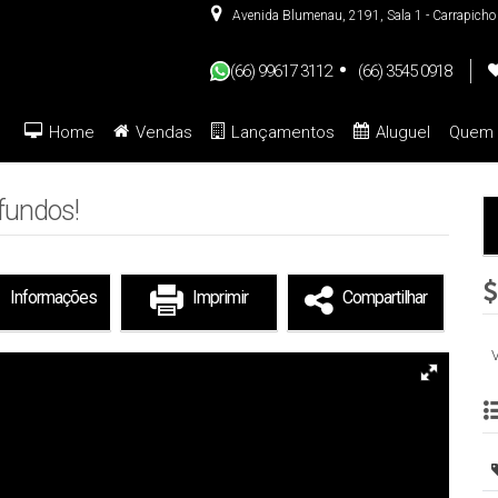
Avenida Blumenau
,
2191
,
Sala 1 - Carrapicho
(66) 99617 3112
(66) 3545 0918
Home
Vendas
Lançamentos
Aluguel
Quem
De R$500.000 Até R$1.0
fundos!
Informações
Imprimir
Compartilhar