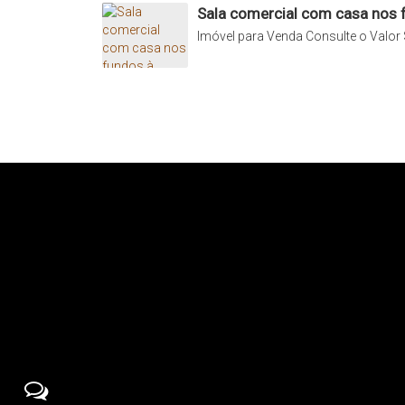
Sala comercial com casa nos 
Garagem para 2 veículos
Imóvel para Venda
Consulte o Valor
Forro de madeira
Luz solar
Valor:
R$ 950.000,00
Observação:
As informações estão sujeitas a alteraçõe
Condições:
Aceita proposta para pagamento com dinheiro e ve
Contato para Visitas e Mais Informações:
(66) 99617-3112 ou (66) 3545-0918
Carrapicho Imóveis
- Prazer em te atender bem!