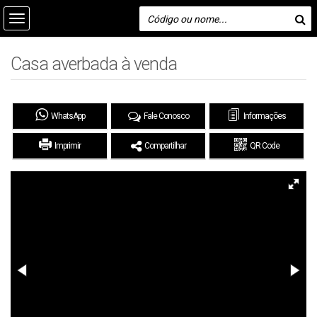
Casa averbada à venda
WhatsApp
Fale Conosco
Informações
Imprimir
Compartilhar
QR Code