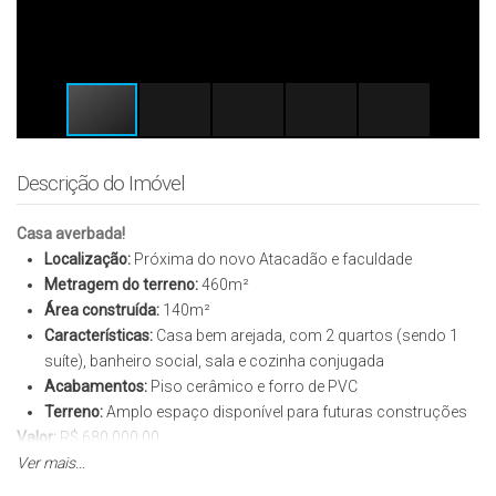
Descrição do Imóvel
Casa averbada!
Localização:
Próxima do novo Atacadão e faculdade
Metragem do terreno:
460m²
Área construída:
140m²
Características:
Casa bem arejada, com 2 quartos (sendo 1
suíte), banheiro social, sala e cozinha conjugada
Acabamentos:
Piso cerâmico e forro de PVC
Terreno:
Amplo espaço disponível para futuras construções
Valor:
R$ 680.000,00
Aceita proposta, veículo e apartamento em Cuiabá!
Ver mais...