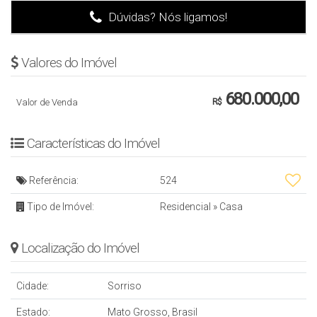
Observação: Esta proposta está sujeita a alteração, verifique a
Dúvidas? Nós ligamos!
disponibilidade da unidade.
Agende sua Visita:
Valores do Imóvel
📞 (66) 99617-3112 ou (66) 3545-0918
680.000,00
Valor de Venda
R$
Estamos à disposição para atendê-lo da melhor forma possível!
Carrapicho imóveis - Prazer em te atender bem!
Características do Imóvel
Referência:
524
Tipo de Imóvel:
Residencial
»
Casa
Localização do Imóvel
Cidade:
Sorriso
Estado:
Mato Grosso, Brasil