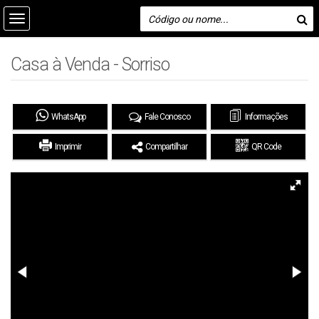
Casa à Venda - Sorriso
WhatsApp
Fale Conosco
Informações
Imprimir
Compartilhar
QR Code