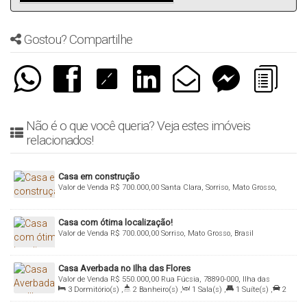
Gostou? Compartilhe
Não é o que você queria? Veja estes imóveis
relacionados!
Casa em construção
Valor de Venda
R$
700.000,00
Santa Clara, Sorriso, Mato Grosso,
Brasil
Casa com ótima localização!
Valor de Venda
R$
700.000,00
Sorriso, Mato Grosso, Brasil
Casa Averbada no Ilha das Flores
Valor de Venda
R$
550.000,00
Rua Fúcsia, 78890-000, Ilha das
3
Dormitório(s)
,
2
Banheiro(s)
,
1
Sala(s)
,
1
Suíte(s)
,
2
Flores, Sorriso, Mato Grosso, Brasil
Vaga(s)
,
Útil:
107
.27
~ 10727
.00
m²
,
Terreno:
220
.00
m²