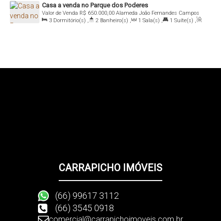
Casa a venda no Parque dos Poderes
Valor de Venda
R$
650.000,00
Alameda João Fernandes Campos
3
Dormitório(s)
,
2
Banheiro(s)
,
1
Sala(s)
,
1
Suíte(s)
,
Café filho, 78890-000, Parque dos Poderes, Sorriso, Mato Grosso,
Total:
160
.57
m²
,
2
Vaga(s)
,
Útil:
110
.94
m²
Brasil
CARRAPICHO IMÓVEIS
(66) 99617 3112
(66) 3545 0918
comercial@carrapichoimoveis.com.br