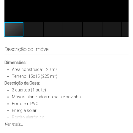
Descrição do Imóvel
Dimensões:
Área construída: 120 m²
Terreno: 15x15 (225 m²)
Descrição da Casa:
3 quartos (1 suíte)
Móveis planejados na sala e cozinha
Forro em PVC
Energia solar
Portão eletrônico
Ver mais...
Cerca elétrica
Alarme e câmera de segurança