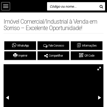
Imóvel Comercial/Industrial à Venda em
Sorriso – Excelente Oportunidade!
WhatsApp
Fale Conosco
Informações
Imprimir
Compartilhar
QR Code