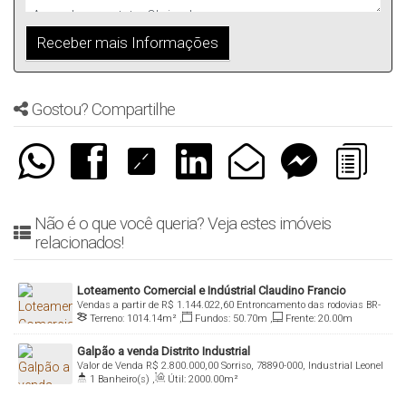
Gostou? Compartilhe
Não é o que você queria? Veja estes imóveis
relacionados!
Loteamento Comercial e Indústrial Claudino Francio
Vendas a partir de
R$
1.144.022,60
Entroncamento das rodovias BR-
Terreno:
1014
.14
m²
,
Fundos:
50
.70
m
,
Frente:
20
.00
m
163 e MT-242, 78890-000, CLAUDINO FRANCIO LOTEAMENTO
COMERCIAL E INDÚSTRIAL, Sorriso, Mato Grosso, Brasil
Galpão a venda Distrito Industrial
Valor de Venda
R$
2.800.000,00
Sorriso, 78890-000, Industrial Leonel
1
Banheiro(s)
,
Útil:
2000
.00
m²
Bedin, Sorriso, Mato Grosso, Brasil