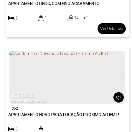
APARTAMENTO LINDO, COM FINO ACABAMENTO!
2
1
74
m²
.00
1
1
Ver Detalhes
R$
2.200,00
Preço de Aluguel (Mensal)
352
APARTAMENTO NOVO PARA LOCAÇÃO PRÓXIMO AO IFMT!
3
1