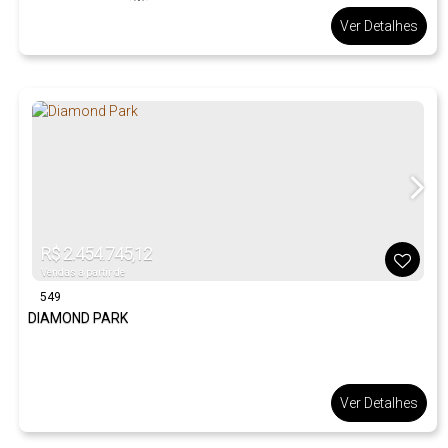
Ver Detalhes
R$
2.454.745,12
Vendas a partir de
549
DIAMOND PARK
Ver Detalhes