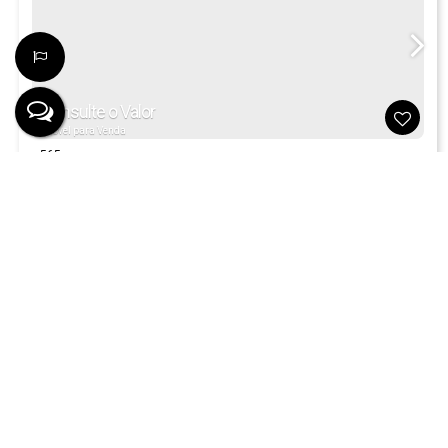
Consulte o Valor
Imóvel para Venda
565
STUDIOS ATHENAS - PARA VIVER BEM E FAZER BONS
NEGÓCIOS!
Ver Detalhes