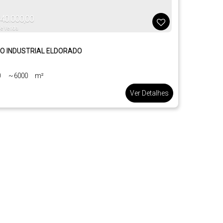
40.000,00
de Venda
NO INDUSTRIAL ELDORADO
0
~ 6000
m²
.00
.00
Ver Detalhes