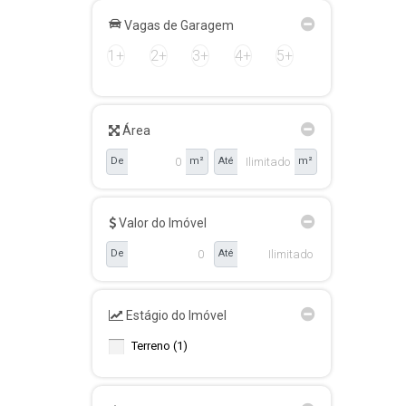
Vagas de Garagem
1+
2+
3+
4+
5+
Área
De
m²
Até
m²
Valor do Imóvel
De
Até
Estágio do Imóvel
Terreno (1)