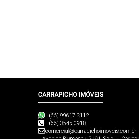
CARRAPICHO IMÓVEIS
(66) 99617 3112
(66) 3545 0918
comercial@carrapichoimoveis.com.br
Avenida Blumenau
,
2191
,
Sala 1 - Carra