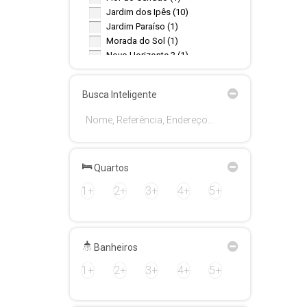
Jardim dos Ipês (10)
Jardim Paraíso (1)
Morada do Sol (1)
Novo Horizonte 3 (1)
Pinheiros 1 (1)
Recanto dos Pássaros (1)
Busca Inteligente
Reserva Jardim (1)
Rota do Sol (1)
Santa Clara (1)
Terra Brasil (1)
Quartos
1+
2+
3+
4+
5+
Banheiros
1+
2+
3+
4+
5+