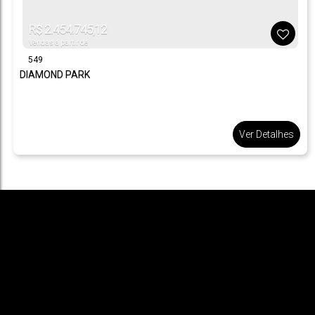
R$
2.454.745,12
Vendas a partir de
549
DIAMOND PARK
Ver Detalhes