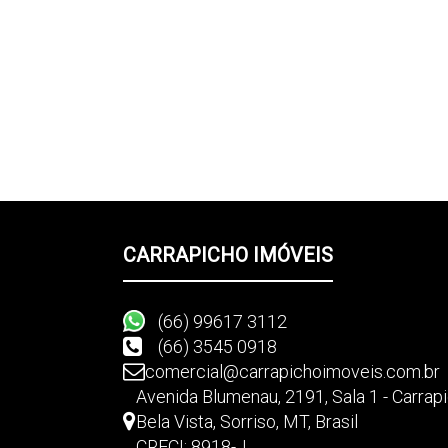
CARRAPICHO IMÓVEIS
(66) 99617 3112
(66) 3545 0918
comercial@carrapichoimoveis.com.br
Avenida Blumenau
,
2191
,
Sala 1 - Carra
Bela Vista
,
Sorriso
,
MT
,
Brasil
CRECI: 8918-J