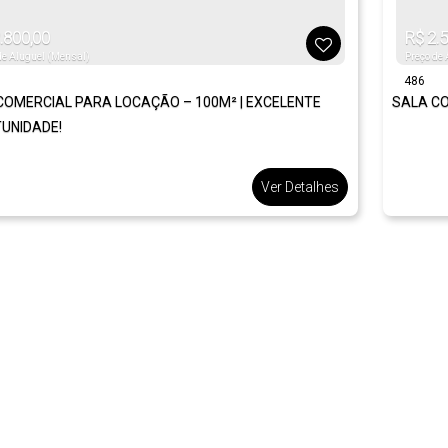
.800,00
R$
2.5
de Aluguel (Mensal)
Preço de
486
COMERCIAL PARA LOCAÇÃO – 100M² | EXCELENTE
SALA CO
UNIDADE!
Ver Detalhes