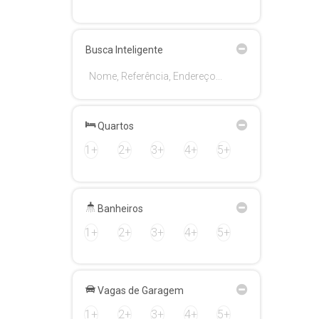
Busca Inteligente
Quartos
1+
2+
3+
4+
5+
Banheiros
1+
2+
3+
4+
5+
Vagas de Garagem
1+
2+
3+
4+
5+